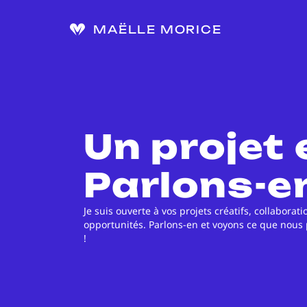
Aller
au
MAËLLE MORICE
contenu
Un projet 
Parlons-en
Je suis ouverte à vos projets créatifs, collaborat
opportunités. Parlons-en et voyons ce que nou
!