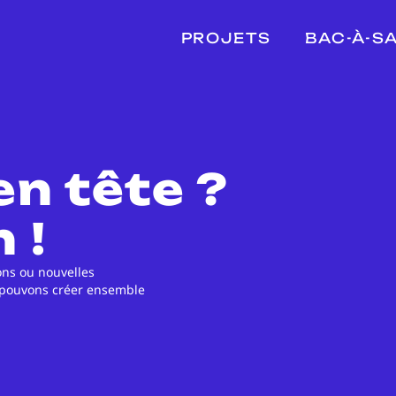
PROJETS
BAC-À-S
en tête ?
 !
ions ou nouvelles
s pouvons créer ensemble